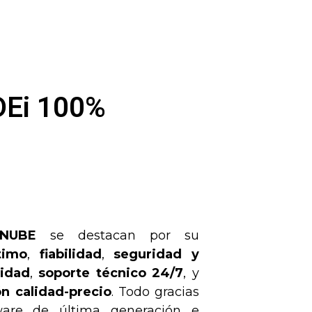
DEi 100%
NUBE
se destacan por su
timo
,
fiabilidad
,
seguridad y
lidad
,
soporte técnico 24/7
, y
ón calidad-precio
. Todo gracias
ware de última generación e