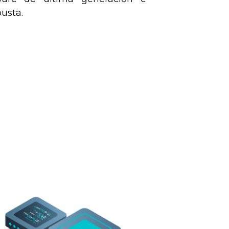
busta.