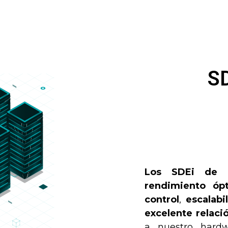
S
Los SDEi de 
rendimiento óp
control
,
escalabi
excelente relaci
a nuestro hard