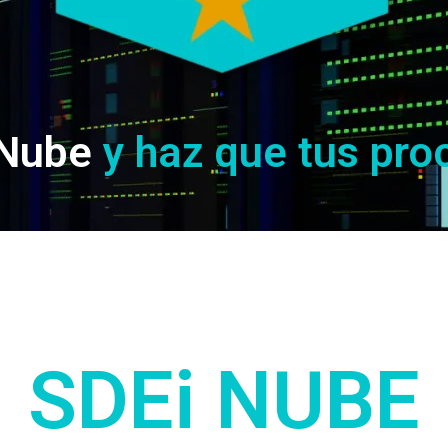
Nube
y haz que tus pro
SDEi NUBE