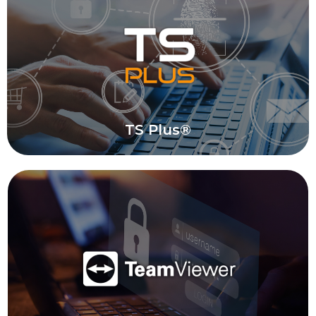
Implementación de soluciones tecnológicas
basadas en productos de Microsoft para
mejorar la eficiencia empresarial.
Conocer Soluciones Microsoft®
TS Plus®
TS Plus
Configuración y soporte de soluciones de
acceso remoto y virtualización de aplicaciones,
facilitando el trabajo a distancia.
Conocer Soluciones TS Plus