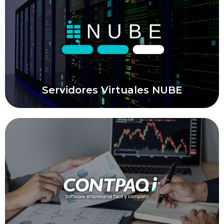
Asistencia técnica y mantenimiento preventivo
y correctivo para garantizar el funcionamiento
óptimo de sistemas y redes.
Soporte Técnico
Servidores Virtuales NUBE
Servidores Virtuales NUBE
Provisión y administración de servidores
virtuales para asegurar la disponibilidad y
seguridad de la información.
Conocer Soluciones NUBE