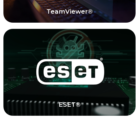
TeamViewer®
TeamViwer
Implementación de soluciones de acceso
remoto y soporte técnico a distancia,
mejorando la colaboración y resolución de
problemas.
Conocer Soluciones TeamViwer
ESET®
ESET®