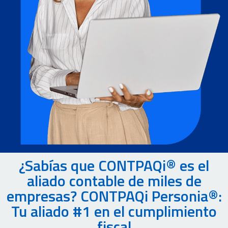
¿Sabías que CONTPAQi® es el
aliado contable de miles de
empresas? CONTPAQi Personia®:
Tu aliado #1 en el cumplimiento
fiscal